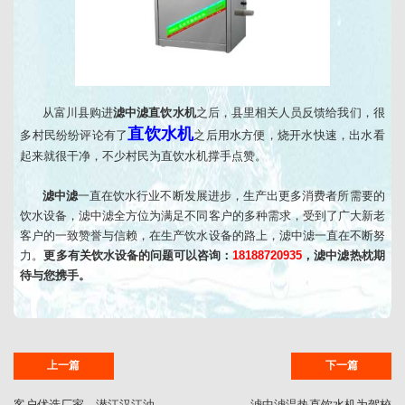
从富川县购进
滤中滤直饮水机
之后，县里相关人员反馈给我们，很
直饮水机
多村民纷纷评论有了
之后用水方便，烧开水快速，出水看
起来就很干净，不少村民为直饮水机撑手点赞。
滤中滤
一直在饮水行业不断发展进步，生产出更多消费者所需要的
饮水设备，滤中滤全方位为满足不同客户的多种需求，受到了广大新老
客户的一致赞誉与信赖，在生产饮水设备的路上，滤中滤一直在不断努
力。
更多有关饮水设备的问题可以咨询：
18188720935
，滤中滤热枕期
待与您携手。
上一篇
下一篇
客户优选厂家，潜江汉江油
滤中滤温热直饮水机为驾校