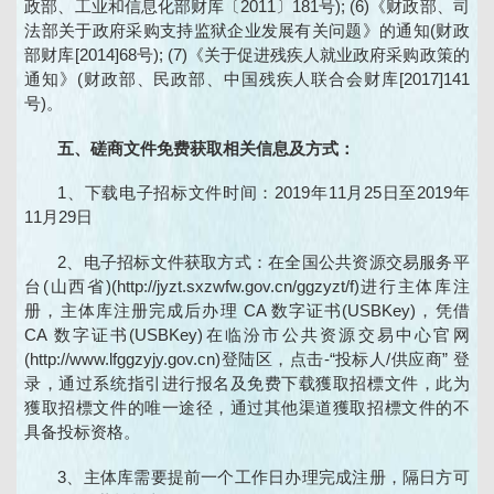
政部、工业和信息化部财库〔2011〕181号); (6)《财政部、司
法部关于政府采购支持监狱企业发展有关问题》的通知(财政
部财库[2014]68号); (7)《关于促进残疾人就业政府采购政策的
通知》(财政部、民政部、中国残疾人联合会财库[2017]141
号)。
五、磋商文件免费获取相关信息及方式：
1、下载电子招标文件时间：2019年11月25日至2019年
11月29日
2、电子招标文件获取方式：在全国公共资源交易服务平
台(山西省)(http://jyzt.sxzwfw.gov.cn/ggzyzt/f)进行主体库注
册，主体库注册完成后办理 CA 数字证书(USBKey)，凭借
CA 数字证书(USBKey)在临汾市公共资源交易中心官网
(http://www.lfggzyjy.gov.cn)登陆区，点击-“投标人/供应商” 登
录，通过系统指引进行报名及免费下载獲取招標文件，此为
獲取招標文件的唯一途径，通过其他渠道獲取招標文件的不
具备投标资格。
3、主体库需要提前一个工作日办理完成注册，隔日方可