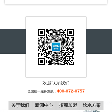
李女士
150*****591
30分钟前
姜女士
139*****876
30分钟前
李先生
150*****591
40分钟前
宋先生
155*****217
一小时前
王先生
156*****280
一小时前
覃先生
187*****999
一小时前
刘女士
180*****378
一小时前
李先生
137*****559
两小时前
王先生
155*****678
两小时前
欢迎联系我们
李先生
188*****516
10分钟前
400-072-0757
全国统一服务热线：
张先生
183*****728
10分钟前
关于我们
新闻中心
招商加盟
饮水方案