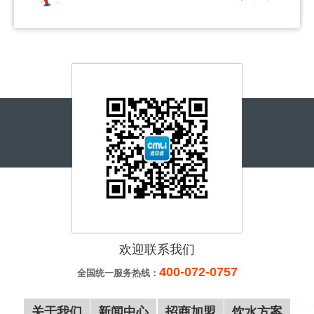
郑先生
180*****431
20分钟前
李女士
150*****591
30分钟前
姜女士
139*****876
30分钟前
李先生
150*****591
40分钟前
宋先生
155*****217
一小时前
王先生
156*****280
一小时前
覃先生
187*****999
一小时前
刘女士
180*****378
一小时前
李先生
137*****559
两小时前
欢迎联系我们
王先生
155*****678
两小时前
400-072-0757
全国统一服务热线：
李先生
188*****516
10分钟前
关于我们
新闻中心
招商加盟
饮水方案