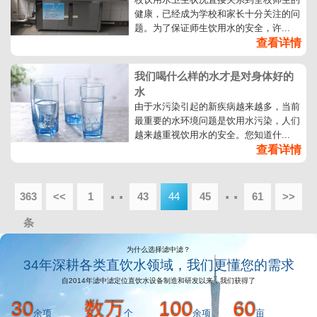
健康，已经成为学校和家长十分关注的问
题。为了保证师生饮用水的安全，许...
查看详情
我们喝什么样的水才是对身体好的
水
由于水污染引起的新疾病越来越多，当前
最重要的水环境问题是饮用水污染，人们
越来越重视饮用水的安全。您知道什...
查看详情
··
··
363
<<
1
43
44
45
61
>>
条
为什么选择滤中滤？
34年深耕各类直饮水领域，我们更懂您的需求
自2014年滤中滤定位直饮水设备制造和研发以来，我们获得了
30
数万
100
60
余项
个
余项
亩