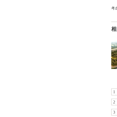
考
相
1
2
3