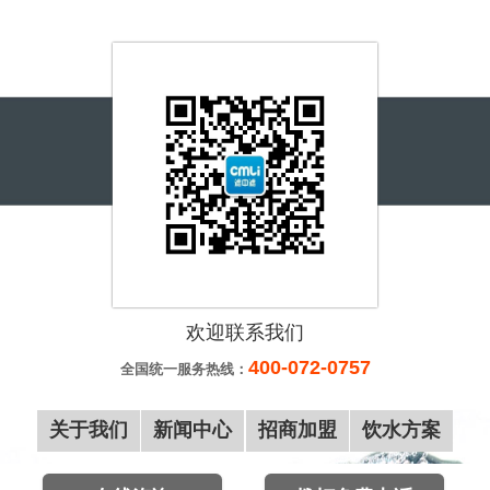
李先生
150*****591
40分钟前
宋先生
155*****217
一小时前
王先生
156*****280
一小时前
覃先生
187*****999
一小时前
刘女士
180*****378
一小时前
李先生
137*****559
两小时前
王先生
155*****678
两小时前
李先生
188*****516
10分钟前
欢迎联系我们
张先生
183*****728
10分钟前
400-072-0757
全国统一服务热线：
郑先生
180*****431
20分钟前
关于我们
新闻中心
招商加盟
饮水方案