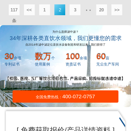
··
117
<<
1
2
3
20
>>
条
为什么选择滤中滤？
34年深耕各类直饮水领域，我们更懂您的需求
自2014年滤中滤定位直饮水设备制造和研发以来，我们获得了
30
数万
100
60
余项
个
余项
亩
专利证书
使用案例
资质证书
无尘生产车间
400-072-0757
全国免费热线：
[ 免费获取报价/产品详情资料 ]